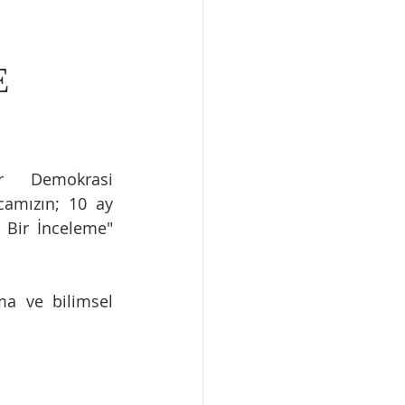
E
r Demokrasi 
amızın; 10 ay 
Bir İnceleme" 
ma ve bilimsel 