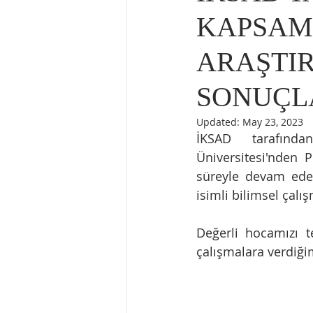
KAPSAM
ARAŞTIR
SONUÇL
Updated:
May 23, 2023
İKSAD tarafınd
Üniversitesi'nden
süreyle devam eder
isimli bilimsel çalı
Değerli hocamızı t
çalışmalara verdiğ