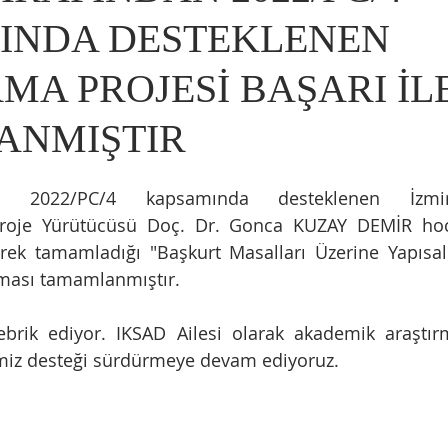
INDA DESTEKLENEN
MA PROJESİ BAŞARI İL
ANMIŞTIR
an 2022/PC/4 kapsamında desteklenen İzmi
 Proje Yürütücüsü Doç. Dr. Gonca KUZAY DEMİR hoc
ek tamamladığı "Başkurt Masalları Üzerine Yapısal 
şması tamamlanmıştır.  
ebrik ediyor. IKSAD Ailesi olarak akademik araştır
imiz desteği sürdürmeye devam ediyoruz.