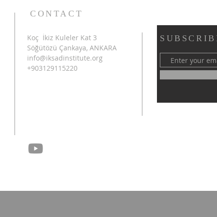
CONTACT
Koç İkiz Kuleler Kat 3
SUBSCRIB
Söğütözü Çankaya, ANKARA
info@iksadinstitute.org
+903129115220
4th INTERNATIONAL
SHA
AZERBAIJAN CONGRESS
INT
ON SCIENTIFIC RESEARCH
CON
SUCCESSFULLY
RES
CONCLUDED IN SHUSHA
CON