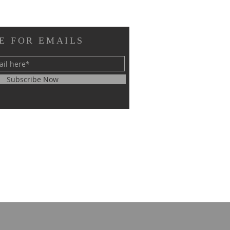
E FOR EMAILS
Subscribe Now
RM EL SHEIKH
ERNATIONAL
GRESS ON SCIENTIFIC
EARCH SUCCESSFULLY
CLUDED