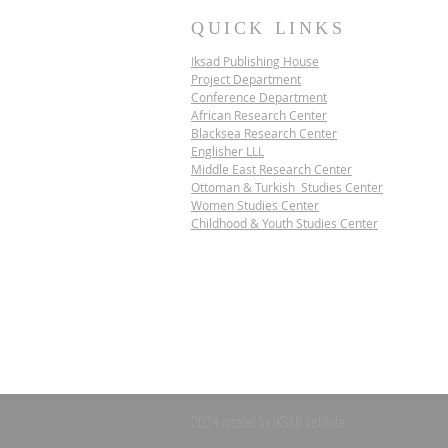
QUICK LINKS
Iksad Publishing House
Project Department
Conference Department
African Research Center
Blacksea Research Center
Englisher LLL
Middle East Research Center
IKSAD SCIENCE
Ottoman & Turkish Studies Center
DIPLOMACY PROJECT |
Women Studies Center
VIETNAM
Childhood & Youth Studies Center
2024 created by IKSAD Institute