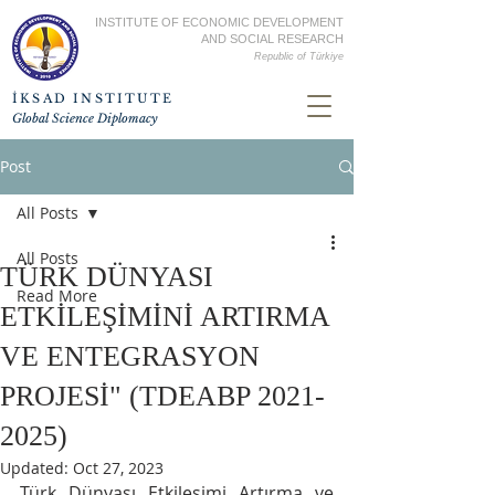
INSTITUTE OF ECONOMIC DEVELOPMENT
AND SOCIAL RESEARCH
Republic of
Türkiye
İKSAD INSTITUTE
Global Science Diplomacy
Post
All Posts
All Posts
TÜRK DÜNYASI
Read More
ETKİLEŞİMİNİ ARTIRMA
VE ENTEGRASYON
PROJESİ" (TDEABP 2021-
2025)
Updated:
Oct 27, 2023
Türk Dünyası Etkileşimi Artırma ve 