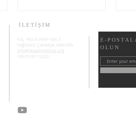
İLETİŞİM
Koç İkiz Kuleler Kat 3
E-POSTAL
Söğütözü Çankaya, ANKARA
OLUN
info@iksadinstitute.org
+903129115220
4. ULUSLARARASI
ŞAR
AZERBAYCAN BİLİMSEL
ULU
ARAŞTIRMALAR KONGRESİ
ARA
ŞUŞA'DA BAŞARIYLA
BAŞ
TAMAMLANDI