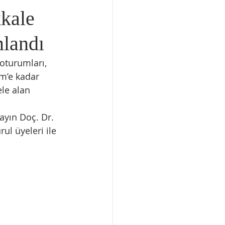
kale
mlandı
oturumları, 
m’e kadar 
le alan 
yın Doç. Dr. 
ul üyeleri ile 