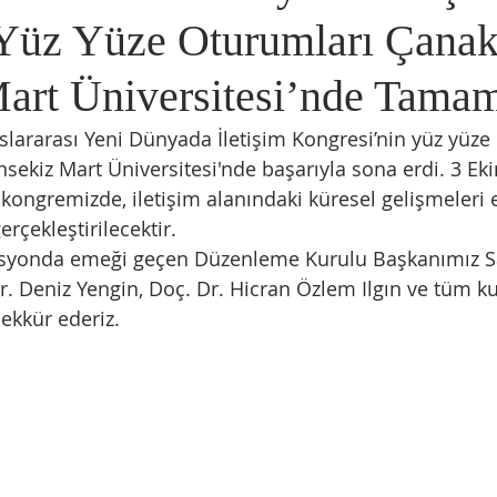
Yüz Yüze Oturumları Çanak
art Üniversitesi’nde Tama
slararası Yeni Dünyada İletişim Kongresi’nin yüz yüze 
ekiz Mart Üniversitesi'nde başarıyla sona erdi. 3 Eki
ongremizde, iletişim alanındaki küresel gelişmeleri e
rçekleştirilecektir.
syonda emeği geçen Düzenleme Kurulu Başkanımız Sa
Dr. Deniz Yengin, Doç. Dr. Hicran Özlem Ilgın ve tüm kur
şekkür ederiz.