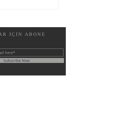
AR İÇİN ABONE
M EL ŞEYH
Subscribe Now
SLARARASI BİLİMSEL
ŞTIRMALAR KONGRESİ
ARIYLA TAMAMLANDI