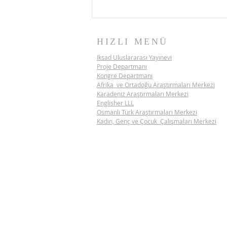
HIZLI MENÜ
Iksad Uluslararası Yayınevi
Proje Departmanı
Kongre Departmanı
Afrika ve Ortadoğu Araştırmaları Merkezi
Karadeniz Araştırmaları Merkezi
Englisher LLL
Osmanlı Türk Araştırmaları Merkezi
İKSAD BİLİM DİPLOMASİSİ
Kadın, Genç ve Çocuk Çalışmaları Merkezi
PROJESİ | VİETNAM