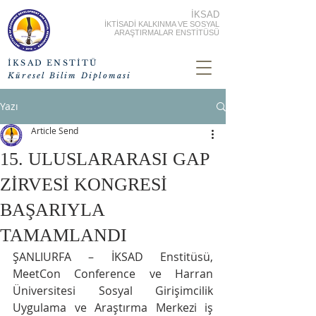
İKSAD
İKTİSADİ KALKINMA VE SOSYAL
ARAŞTIRMALAR ENSTİTÜSÜ
İKSAD ENSTİTÜ
Küresel Bilim Diplomasi
Yazı
Article Send
15. ULUSLARARASI GAP
ZİRVESİ KONGRESİ
BAŞARIYLA
TAMAMLANDI
ŞANLIURFA – İKSAD Enstitüsü, 
MeetCon Conference ve Harran 
Üniversitesi Sosyal Girişimcilik 
Uygulama ve Araştırma Merkezi iş 