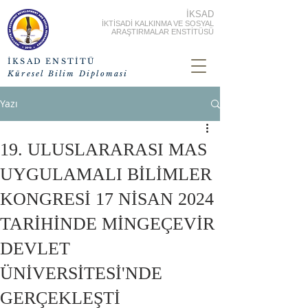
İKSAD
İKTİSADİ KALKINMA VE SOSYAL
ARAŞTIRMALAR ENSTİTÜSÜ
İKSAD ENSTİTÜ
Küresel Bilim Diplomasi
Yazı
19. ULUSLARARASI MAS
UYGULAMALI BİLİMLER
KONGRESİ 17 NİSAN 2024
TARİHİNDE MİNGEÇEVİR
DEVLET
ÜNİVERSİTESİ'NDE
GERÇEKLEŞTİ