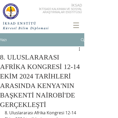
İKSAD
İKTİSADİ KALKINMA VE SOSYAL
ARAŞTIRMALAR ENSTİTÜSÜ
İKSAD ENSTİTÜ
Küresel Bilim Diplomasi
Yazı
8. ULUSLARARASI
AFRİKA KONGRESİ 12-14
EKİM 2024 TARİHLERİ
ARASINDA KENYA'NIN
BAŞKENTİ NAİROBİ'DE
GERÇEKLEŞTİ
8. Uluslararası Afrika Kongresi 12-14 