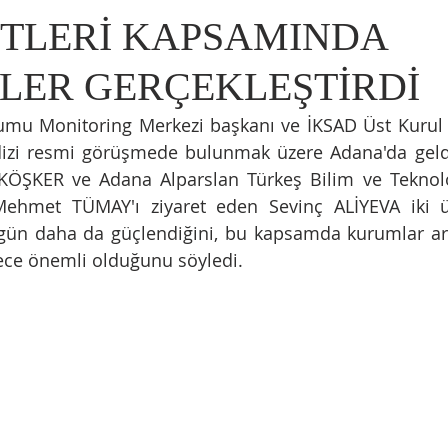
ETLERİ KAPSAMINDA
LER GERÇEKLEŞTİRDİ
umu Monitoring Merkezi başkanı ve İKSAD Üst Kurul Ü
 dizi resmi görüşmede bulunmak üzere Adana'da geldi
KÖŞKER ve Adana Alparslan Türkeş Bilim ve Teknoloj
Mehmet TÜMAY'ı ziyaret eden Sevinç ALİYEVA iki ül
 gün daha da güçlendiğini, bu kapsamda kurumlar arası
ece önemli olduğunu söyledi.