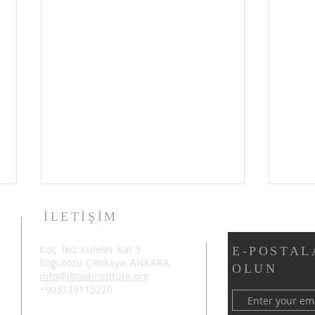
İLETİŞİM
Koç İkiz Kuleler Kat 3
E-POSTAL
Söğütözü Çankaya, ANKARA
OLUN
info@iksadinstitute.org
+903129115220