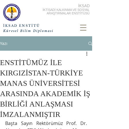
İKSAD
İKTİSADİ KALKINMA VE SOSYAL
ARAŞTIRMALAR ENSTİTÜSÜ
İKSAD ENSTİTÜ
Küresel Bilim Diplomasi
Yazı
ENSTİTÜMÜZ İLE
KIRGIZİSTAN-TÜRKİYE
MANAS ÜNİVERSİTESİ
ARASINDA AKADEMİK İŞ
BİRLİĞİ ANLAŞMASI
İMZALANMIŞTIR
Başta Sayın Rektörümüz Prof. Dr. 