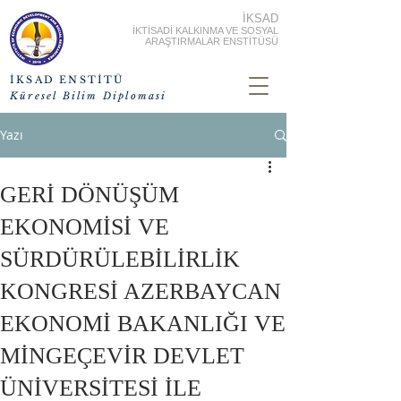
İKSAD
İKTİSADİ KALKINMA VE SOSYAL
ARAŞTIRMALAR ENSTİTÜSÜ
İKSAD ENSTİTÜ
Küresel Bilim Diplomasi
Yazı
GERİ DÖNÜŞÜM
EKONOMİSİ VE
SÜRDÜRÜLEBİLİRLİK
KONGRESİ AZERBAYCAN
EKONOMİ BAKANLIĞI VE
MİNGEÇEVİR DEVLET
ÜNİVERSİTESİ İLE