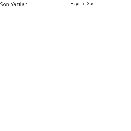
Son Yazılar
Hepsini Gör
HIZLI MENÜ
Iksad Uluslararası Yayınevi
Proje Departmanı
Kongre Departmanı