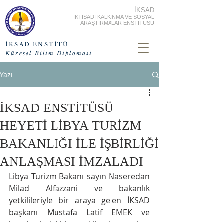
İKSAD
İKTİSADİ KALKINMA VE SOSYAL
ARAŞTIRMALAR ENSTİTÜSÜ
İKSAD ENSTİTÜ
Küresel Bilim Diplomasi
Yazı
İKSAD ENSTİTÜSÜ
HEYETİ LİBYA TURİZM
BAKANLIĞI İLE İŞBİRLİĞİ
ANLAŞMASI İMZALADI
Libya Turizm Bakanı sayın Naseredan 
Milad Alfazzani ve bakanlık 
yetkilileriyle bir araya gelen İKSAD 
başkanı Mustafa Latif EMEK ve 