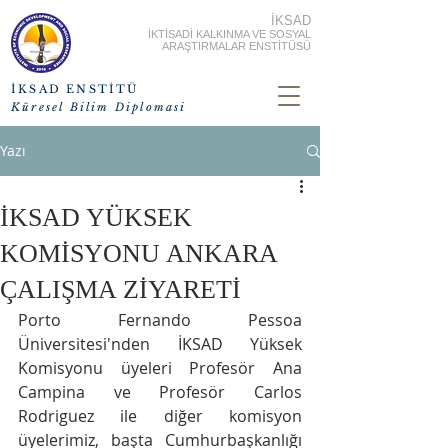
İKSAD
İKTİSADİ KALKINMA VE SOSYAL
ARAŞTIRMALAR ENSTİTÜSÜ
İKSAD ENSTİTÜ
Küresel Bilim Diplomasi
Yazı
İKSAD YÜKSEK
KOMİSYONU ANKARA
ÇALIŞMA ZİYARETİ
Porto Fernando Pessoa 
Üniversitesi'nden İKSAD Yüksek 
Komisyonu üyeleri Profesör Ana 
Campina ve Profesör Carlos 
Rodriguez ile diğer komisyon 
üyelerimiz, başta Cumhurbaşkanlığı 