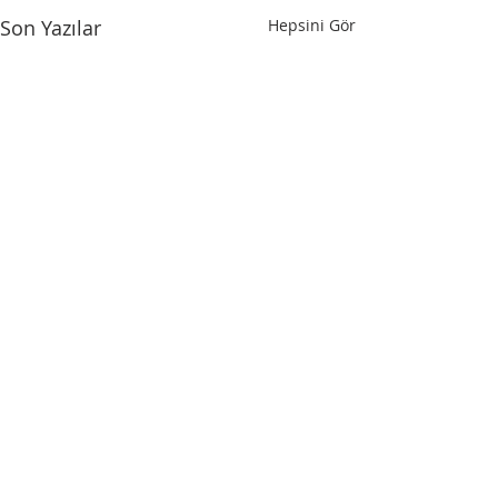
Son Yazılar
Hepsini Gör
HIZLI MENÜ
Iksad Uluslararası Yayınevi
Proje Departmanı
Kongre Departmanı