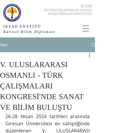
İKSAD
İKTİSADİ KALKINMA VE SOSYAL
ARAŞTIRMALAR ENSTİTÜSÜ
İKSAD ENSTİTÜ
Küresel Bilim Diplomasi
Yazı
V. ULUSLARARASI
OSMANLI - TÜRK
ÇALIŞMALARI
KONGRESİ'NDE SANAT
VE BİLİM BULUŞTU
26-28 Nisan 2024 tarihleri arasında 
Giresun Üniversitesi ev sahipliğinde 
düzenlenen V. ULUSLARARASI 