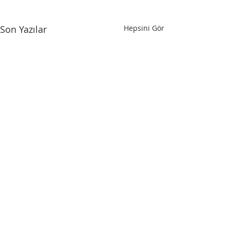
Son Yazılar
Hepsini Gör
HIZLI MENÜ
Iksad Uluslararası Yayınevi