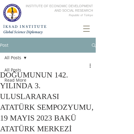
INSTITUTE OF ECONOMIC DEVELOPMENT
AND SOCIAL RESEARCH
Republic of
Türkiye
İKSAD INSTITUTE
Global Science Diplomacy
Post
All Posts
All Posts
DOĞUMUNUN 142.
Read More
YILINDA 3.
ULUSLARARASI
ATATÜRK SEMPOZYUMU,
19 MAYIS 2023 BAKÜ
ATATÜRK MERKEZİ