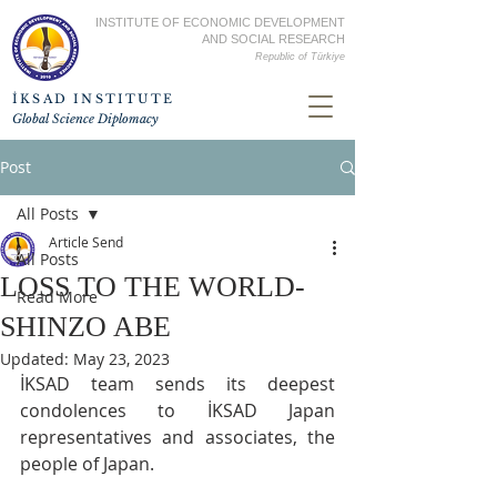
INSTITUTE OF ECONOMIC DEVELOPMENT
AND SOCIAL RESEARCH
Republic of
Türkiye
İKSAD INSTITUTE
Global Science Diplomacy
Post
All Posts
Article Send
All Posts
LOSS TO THE WORLD-
Read More
SHINZO ABE
Updated:
May 23, 2023
İKSAD team sends its deepest 
condolences to İKSAD Japan 
representatives and associates, the 
people of Japan.