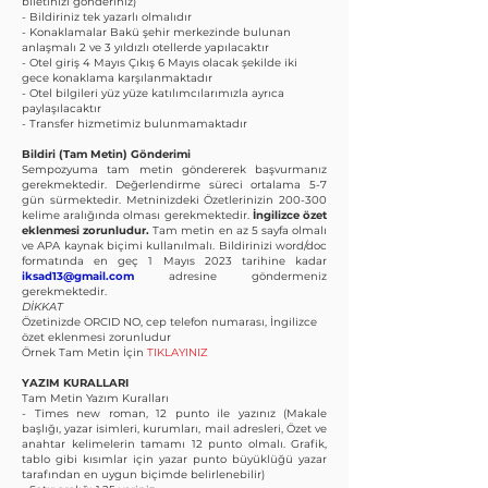
biletinizi gönderiniz)
- Bildiriniz tek yazarlı olmalıdır
- Konaklamalar Bakü şehir merkezinde bulunan
anlaşmalı 2 ve 3 yıldızlı otellerde yapılacaktır
- Otel giriş 4 Mayıs Çıkış 6 Mayıs olacak şekilde iki
gece konaklama karşılanmaktadır
- Otel bilgileri yüz yüze katılımcılarımızla ayrıca
paylaşılacaktır
- Transfer hizmetimiz bulunmamaktadır
Bildiri (Tam Metin) Gönderimi
Sempozyuma tam metin göndererek başvurmanız
gerekmektedir. Değerlendirme süreci ortalama 5-7
gün sürmektedir. Metninizdeki Özetlerinizin 200-300
kelime aralığında olması gerekmektedir.
İngilizce özet
eklenmesi zorunludur.
Tam metin en az 5 sayfa olmalı
ve APA kaynak biçimi kullanılmalı. Bildirinizi word/doc
formatında en geç 1 Mayıs 2023 tarihine kadar
iksad13@gmail.com
adresine göndermeniz
gerekmektedir.
DİKKAT
Özetinizde ORCID NO, cep telefon numarası, İngilizce
özet eklenmesi zorunludur
Örnek Tam Metin İçin
TIKLAYINIZ
YAZIM KURALLARI​
Tam Metin Yazım Kuralları
- Times new roman, 12 punto ile yazınız (Makale
başlığı, yazar isimleri, kurumları, mail adresleri, Özet ve
anahtar kelimelerin tamamı 12 punto olmalı. Grafik,
tablo gibi kısımlar için yazar punto büyüklüğü yazar
tarafından en uygun biçimde belirlenebilir)