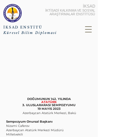
İKSAD
İKTİSADİ KALKINMA VE SOSYAL
ARAŞTIRMALAR ENSTİTÜSÜ
İKSAD ENSTİTÜ
Küresel Bilim Diplomasi
DOĞUMUNUN 142. YILINDA
ATATÜRK
3. ULUSLARARASI SEMPOZYUMU
19 MAYIS 2023
Azerbaycan Atatürk Merkezi, Bakü
Sempozyum Onursal Başkanı
Nizami Caferov
Azerbaycan Atatürk Merkezi Müdürü
Milletvekili