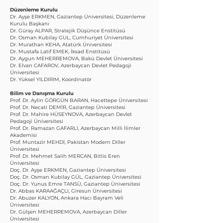
Düzenleme Kurulu
Dr. Ayşe ERKMEN, Gaziantep Üniversitesi, Düzenleme
Kurulu Başkanı
Dr. Güray ALPAR, Stratejik Düşünce Enstitüsü
Dr. Osman Kubilay GUL, Cumhuriyet Üniversitesi
Dr. Murathan KEHA, Atatürk Üniversitesi
Dr. Mustafa Latif EMEK, İksad Enstitüsü
Dr. Aygun MEHERREMOVA, Bakü Devlet Üniversitesi
Dr. Elvan CAFAROV, Azerbaycan Devlet Pedagoji
Üniversitesi
Dr. Yüksel YILDIRIM, Koordinatör
Bilim ve Danışma Kurulu
Prof. Dr. Aylin GÖRGÜN BARAN, Hacettepe Üniversitesi
Prof. Dr. Necati DEMİR, Gaziantep Üniversitesi
Prof. Dr. Mahire HÜSEYNOVA, Azerbaycan Devlet
Pedagoji Üniversitesi
Prof. Dr. Ramazan GAFARLI, Azerbaycan Milli İlimler
Akademisi
Prof. Muntazir MEHDİ, Pakistan Modern Diller
Üniversitesi
Prof. Dr. Mehmet Salih MERCAN, Bitlis Eren
Üniversitesi
Doç. Dr. Ayşe ERKMEN, Gaziantep Üniversitesi
Doç. Dr. Osman Kubilay GÜL, Gaziantep Üniversitesi
Doç. Dr. Yunus Emre TANSÜ, Gaziantep Üniversitesi
Dr. Abbas KARAAĞAÇLI, Giresun Üniversitesi
Dr. Abuzer KALYON, Ankara Hacı Bayram Veli
Üniversitesi
Dr. Gülşen MEHERREMOVA, Azerbaycan Diller
Üniversitesi