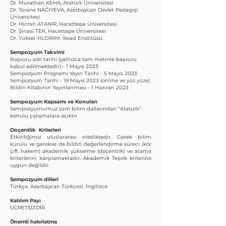
Dr. Murathan KEHA, Atatürk Üniversitesi
Dr. Terane NAĞIYEVA, Azerbaycan Devlet Pedagoji
Üniversitesi
Dr. Hicran ATANIR, Hacettepe Üniversitesi
Dr. Şinasi TEK, Hacettepe Üniversitesi
Dr. Yüksel YILDIRIM, İksad Enstitüsü
Sempozyum Takvimi
Başvuru son tarihi (yalnızca tam metinle başvuru
kabul edilmektedir) - 1 Mayıs 2023
Sempozyum Programı Yayın Tarihi - 5 Mayıs 2023
Sempozyum Tarihi - 19 Mayıs 2023 (online ve yüz yüze)
Bildiri Kitabının Yayınlanması - 1 Haziran 2023
Sempozyum Kapsamı ve Konuları
Sempozyumumuz tüm bilim dallarından "Atatürk"
konulu çalışmalara açıktır
Doçentlik Kriterleri
Etkinliğimiz uluslararası niteliktedir. Gerek bilim
kurulu ve gerekse de bildiri değerlendirme süreci (kör
çift hakem) akademik yükselme (doçentlik) ve atama
kriterlerini karşılamaktadır. Akademik Teşvik kriterine
uygun değildir.
Sempozyum dilleri
Türkçe, Azerbaycan Türkçesi, İngilizce
Katılım Payı
ÜCRETSİZDİR
Önemli hatırlatma