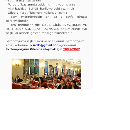
- Satır aralığı 1.25 veriniz
- Paragraf başlarında soldan girinti yapmayınız
- ANA başlıklar BÜYÜK harfle ve bold yazılmalı
- Dilediğiniz atıf biçimini kullanabilirsiniz
- Tam metinlerinizin en az 5 sayfa olması
gerekmektedir
- Tam metinlerinizde ÖZET, GİRİŞ, ARAŞTIRMA VE
BULGULAR, SONUÇ ve KAYNAKÇA bölümlerinin ayrı
başlıklar altında gösterilmesi gerekmektedir
Sempozyuma ilişkin soru ve önerilerinizi sempozyum
email adresine
iksad13@gmail.com
gönderiniz.
İlk Sempozyum Kitabına ulaşmak için
TIKLAYINIZ