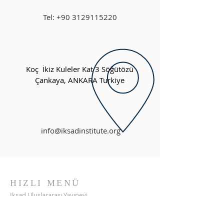
Tel:
+90 3129115220
Koç İkiz Kuleler Kat 3
Söğütözü
Çankaya, ANKARA Turkiye
info@iksadinstitute.org
HIZLI MENÜ
Iksad Uluslararası Yayınevi
Proje Departmanı
Kongre Departmanı
Afrika ve Ortadoğu Araştırmaları Merkezi