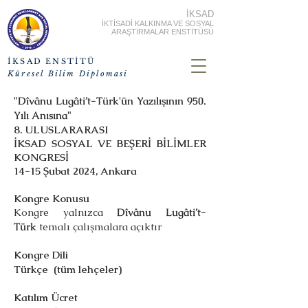
İKSAD
İKTİSADİ KALKINMA VE SOSYAL
ARAŞTIRMALAR ENSTİTÜSÜ
İKSAD ENSTİTÜ
Küresel Bilim Diplomasi
"
Dîvânu Lugâti’t-Türk
'ün Yazılışının 950.
Yılı Anısına"
8. ULUSLARARASI
İKSAD SOSYAL VE BEŞERİ BİLİMLER
KONGRESİ
14-15 Şubat 2024, Ankara
Kongre Konusu
Kongre yalnızca
Dîvânu Lugâti’t-
Türk
temalı çalışmalara açıktır
Kongre Dili
Türkçe (tüm lehçeler)
Katılım Ücret