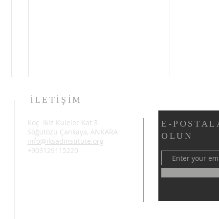
İLETİŞİM
Koç İkiz Kuleler Kat 3
E-POSTAL
Söğütözü Çankaya, ANKARA
OLUN
info@iksadinstitute.org
+903129115220
4. ULUSLARARASI
ŞAR
AZERBAYCAN BİLİMSEL
ULU
ARAŞTIRMALAR KONGRESİ
ARA
ŞUŞA'DA BAŞARIYLA
BAŞ
TAMAMLANDI