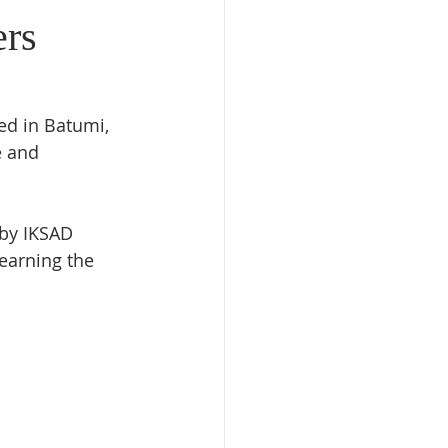
ers
ed in Batumi, 
e and 
 by IKSAD 
earning the 