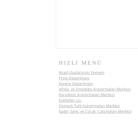
HIZLI MENÜ
Iksad Uluslararası Yayınevi
Proje Departmanı
Kongre Departmanı
Afrika ve Ortadoğu Araştırmaları Merkezi
Karadeniz Araştırmaları Merkezi
Englisher LLL
Osmanlı Türk Araştırmaları Merkezi
İKSAD BİLİM DİPLOMASİSİ
Kadın, Genç ve Çocuk Çalışmaları Merkezi
PROJESİ | VİETNAM