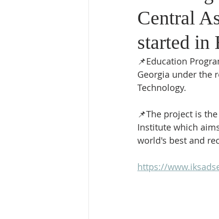
Central As
started in
📌Education Program
Georgia under the r
Technology. 
📌The project is th
Institute which aim
world's best and re
https://www.iksads