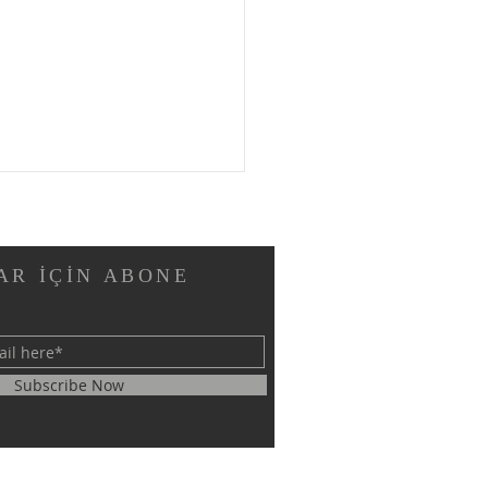
AR İÇİN ABONE
M EL ŞEYH
Subscribe Now
SLARARASI BİLİMSEL
ŞTIRMALAR KONGRESİ
ARIYLA TAMAMLANDI