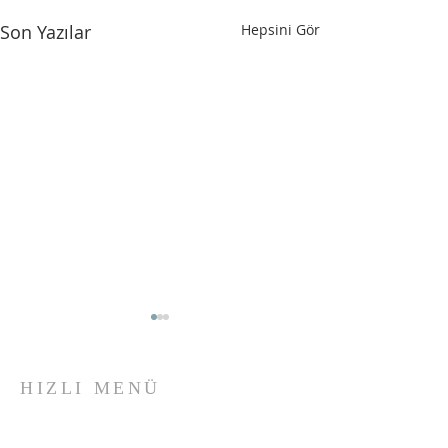
Son Yazılar
Hepsini Gör
HIZLI MENÜ
Iksad Uluslararası Yayınevi
Proje Departmanı