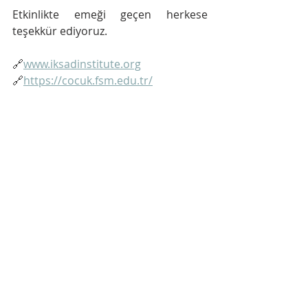
Etkinlikte emeği geçen herkese 
teşekkür ediyoruz.
🔗
www.iksadinstitute.org
🔗
https://cocuk.fsm.edu.tr/