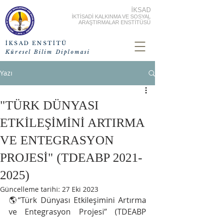
İKSAD
İKTİSADİ KALKINMA VE SOSYAL
ARAŞTIRMALAR ENSTİTÜSÜ
İKSAD ENSTİTÜ
Küresel Bilim Diplomasi
Yazı
"TÜRK DÜNYASI
ETKİLEŞİMİNİ ARTIRMA
VE ENTEGRASYON
PROJESİ" (TDEABP 2021-
2025)
Güncelleme tarihi:
27 Eki 2023
🌎“Türk Dünyası Etkileşimini Artırma 
ve Entegrasyon Projesi” (TDEABP 